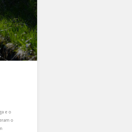
ga e o
beram o
um