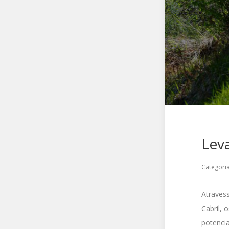
Lev
Categori
Atravess
Cabril,
potenci