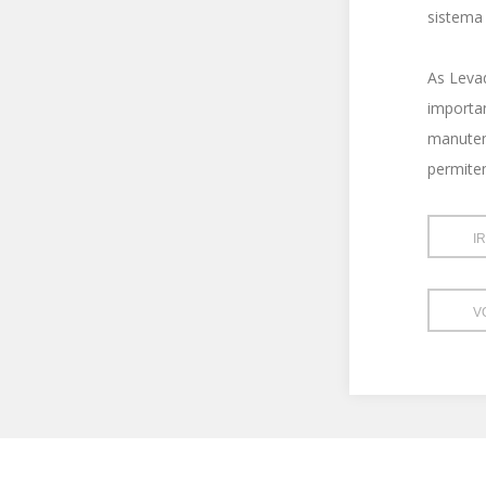
sistema 
As Leva
importan
manuten
permitem
I
V